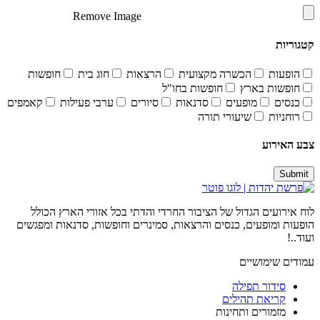
Remove Image
קטגוריות
הופעות
הכשרה מקצועית
הרצאות
חוג בית
חופשות
חופשות בארץ
חופשות בחו"ל
כנסים
מופעים
סדנאות
סיורים
ערבי פעילות
קאמפים
רוחניות
שיעורי תורה
צבע האירוע
Submit
לוח אירועים הגדול של הציבור החרדי והדתי בכל אזורי הארץ הכולל
הופעות ומופעים, כנסים והרצאות, סמינרים וחופשות, סדנאות ומפגשים
ועוד..!
עמודים שימושיים
סידור תפילה
קריאת תהילים
מזמורים ותחינות