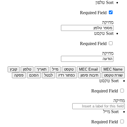
Sort
טלפון
Required Field
מחיקה
Sort
טקסט
Required Field
מחיקה
MEC Name
MEC Email
טקסט
מייל
תאריך
טלפון
קובץ
שורת טקסט
תיבות סימון
כפתור רדיו
לבטל
הסכם
פסקה
Sort
טקסט
Required Field
מחיקה
Sort
מייל
Required Field