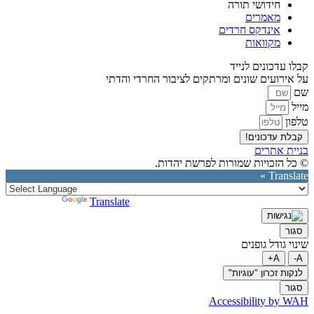
חידושי תורה
מאמרים
אינדקס חרדים
מקוואות
קבלו עדכונים לנייד
על אירועים שונים ומרתקים לציבור החרדי והדתי
שם
מייל
טלפון
קבלת עדכונים!
בניית אתרים
© כל הזכויות שמורות לפרשת יהדות.
Translate »
Powered by
Translate
סגור
שינוי גודל גופנים
A+
A-
לנקות זכרון "עוגיות"
סגור
Accessibility by WAH